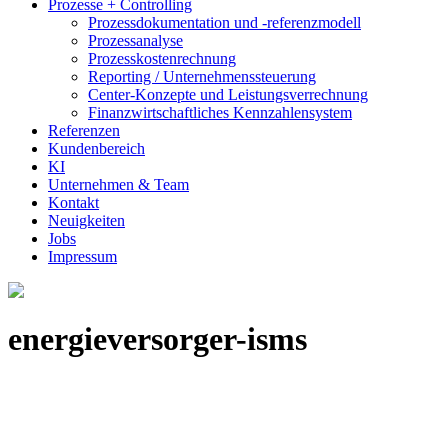
Prozesse + Controlling
Prozessdokumentation und -referenzmodell
Prozessanalyse
Prozesskostenrechnung
Reporting / Unternehmenssteuerung
Center-Konzepte und Leistungsverrechnung
Finanzwirtschaftliches Kennzahlensystem
Referenzen
Kundenbereich
KI
Unternehmen & Team
Kontakt
Neuigkeiten
Jobs
Impressum
energieversorger-isms