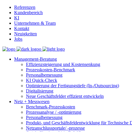
Referenzen
Kundenbereich
KI
Unternehmen & Team
Kontakt
Neuigkeiten
Jobs
Management-Beratung
Effizienzsteigerung und Kostensenkung
Prozesskosten-Benchmark
Personalbemessung
KI Quick-Check
Optimierung der Fertigungstiefe (In-/Outsourcing)
Digitalisierung
Neue Geschäftsfelder effizient entwickeln
Netz + Messwesen
Benchmark-Prozesskosten
Prozessanalyse / -optimierung
Personalbemessung
Produkt- und Geschäftsfeldentwicklung für Technische D
Netzanschlussportale/ -prozesse