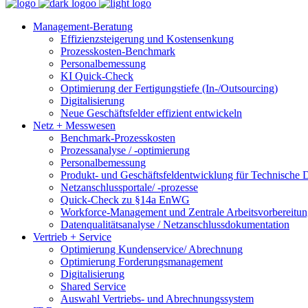
Management-Beratung
Effizienzsteigerung und Kostensenkung
Prozesskosten-Benchmark
Personalbemessung
KI Quick-Check
Optimierung der Fertigungstiefe (In-/Outsourcing)
Digitalisierung
Neue Geschäftsfelder effizient entwickeln
Netz + Messwesen
Benchmark-Prozesskosten
Prozessanalyse / -optimierung
Personalbemessung
Produkt- und Geschäftsfeldentwicklung für Technische D
Netzanschlussportale/ -prozesse
Quick-Check zu §14a EnWG
Workforce-Management und Zentrale Arbeitsvorbereitu
Datenqualitätsanalyse / Netzanschlussdokumentation
Vertrieb + Service
Optimierung Kundenservice/ Abrechnung
Optimierung Forderungsmanagement
Digitalisierung
Shared Service
Auswahl Vertriebs- und Abrechnungssystem