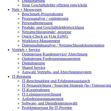
Digitalisierung
Neue Geschäftsfelder effizient entwickeln
Netz + Messwesen
Benchmark-Prozesskosten
Prozessanalyse / -optimierung
Personalbemessung
Produkt- und Geschäftsfeldentwicklung
Netzanschlussportale/ -prozesse
Quick-Check zu §14a EnWG
Workforce-Management
Datenqualitätsanalyse / Netzanschlussdokumentation
Vertrieb + Service
Optimierung Kundenservice/ Abrechnung
Optimierung Forderungsmanagement
Digitalisierung
Shared Service
Auswahl Vertriebs- und Abrechnungssystem
IT-Beratung
IT-Benchmarking und Erfahrungsaustausch
IT-Neuausrichtung / Sourcing-Strategie (In-/ Outsourcing
IT-Kooperationen
IT-Leistungsverrechnung
Anforderungsmanagement
Software- und Dienstleisterauswahl
Projektsteuerung für IT-Projekte