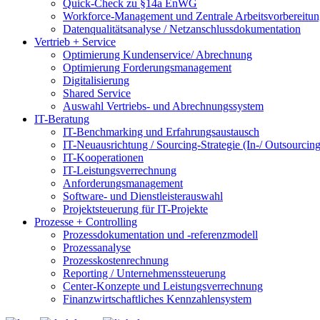
Quick-Check zu §14a EnWG
Workforce-Management und Zentrale Arbeitsvorbereitu
Datenqualitätsanalyse / Netzanschlussdokumentation
Vertrieb + Service
Optimierung Kundenservice/ Abrechnung
Optimierung Forderungsmanagement
Digitalisierung
Shared Service
Auswahl Vertriebs- und Abrechnungssystem
IT-Beratung
IT-Benchmarking und Erfahrungsaustausch
IT-Neuausrichtung / Sourcing-Strategie (In-/ Outsourcing
IT-Kooperationen
IT-Leistungsverrechnung
Anforderungsmanagement
Software- und Dienstleisterauswahl
Projektsteuerung für IT-Projekte
Prozesse + Controlling
Prozessdokumentation und -referenzmodell
Prozessanalyse
Prozesskostenrechnung
Reporting / Unternehmenssteuerung
Center-Konzepte und Leistungsverrechnung
Finanzwirtschaftliches Kennzahlensystem