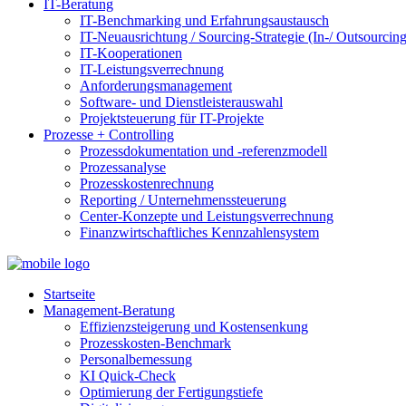
IT-Beratung
IT-Benchmarking und Erfahrungsaustausch
IT-Neuausrichtung / Sourcing-Strategie (In-/ Outsourcing
IT-Kooperationen
IT-Leistungsverrechnung
Anforderungsmanagement
Software- und Dienstleisterauswahl
Projektsteuerung für IT-Projekte
Prozesse + Controlling
Prozessdokumentation und -referenzmodell
Prozessanalyse
Prozesskostenrechnung
Reporting / Unternehmenssteuerung
Center-Konzepte und Leistungsverrechnung
Finanzwirtschaftliches Kennzahlensystem
Startseite
Management-Beratung
Effizienzsteigerung und Kostensenkung
Prozesskosten-Benchmark
Personalbemessung
KI Quick-Check
Optimierung der Fertigungstiefe