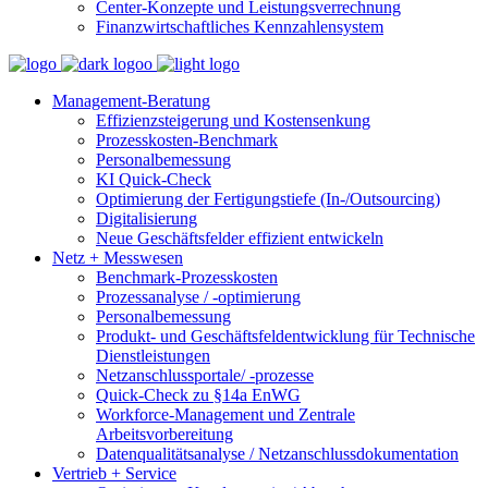
Center-Konzepte und Leistungsverrechnung
Finanzwirtschaftliches Kennzahlensystem
Management-Beratung
Effizienzsteigerung und Kostensenkung
Prozesskosten-Benchmark
Personalbemessung
KI Quick-Check
Optimierung der Fertigungstiefe (In-/Outsourcing)
Digitalisierung
Neue Geschäftsfelder effizient entwickeln
Netz + Messwesen
Benchmark-Prozesskosten
Prozessanalyse / -optimierung
Personalbemessung
Produkt- und Geschäftsfeldentwicklung für Technische
Dienstleistungen
Netzanschlussportale/ -prozesse
Quick-Check zu §14a EnWG
Workforce-Management und Zentrale
Arbeitsvorbereitung
Datenqualitätsanalyse / Netzanschlussdokumentation
Vertrieb + Service