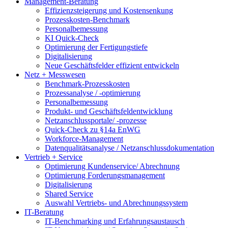
Management-Beratung
Effizienzsteigerung und Kostensenkung
Prozesskosten-Benchmark
Personalbemessung
KI Quick-Check
Optimierung der Fertigungstiefe
Digitalisierung
Neue Geschäftsfelder effizient entwickeln
Netz + Messwesen
Benchmark-Prozesskosten
Prozessanalyse / -optimierung
Personalbemessung
Produkt- und Geschäftsfeldentwicklung
Netzanschlussportale/ -prozesse
Quick-Check zu §14a EnWG
Workforce-Management
Datenqualitätsanalyse / Netzanschlussdokumentation
Vertrieb + Service
Optimierung Kundenservice/ Abrechnung
Optimierung Forderungsmanagement
Digitalisierung
Shared Service
Auswahl Vertriebs- und Abrechnungssystem
IT-Beratung
IT-Benchmarking und Erfahrungsaustausch