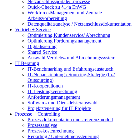
Netzanschlussportale/ -prozesse
Quick-Check zu §14a EnWG
Workforce-Management und Zentrale
Arbeitsvorbereitung
Datenqualitätsanalyse / Netzanschlussdokumentation
Vertrieb + Service
Optimierung Kundenservice/ Abrechnung
Optimierung Forderungsmanagement
Digitalisierung
Shared Service
Auswahl Vertriebs- und Abrechnungssystem
IT-Beratung
IT-Benchmarking und Erfahrungsaustausch
IT-Neuausrichtung / Sourcing-Strategie (In-/
Outsourcing)
IT-Kooperationen
IT-Leistungsverrechnung
Anforderungsmanagement
Software- und Dienstleisterauswahl
Projektsteuerung für IT-Projekte
Prozesse + Controlling
Prozessdokumentation und -referenzmodell
Prozessanalyse
Prozesskostenrechnung
Reporting / Unternehmenssteuerung